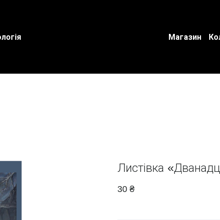
логія
Магазин
Ко
Листівка «Дванадц
30 ₴