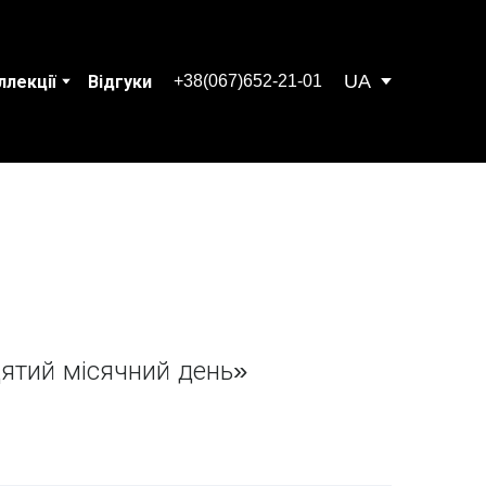
UA
+38(067)652-21-01
ллекції
Відгуки
ятий місячний день»