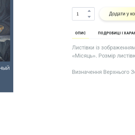
Додати у к
ОПИС
ПОДРОБИЦІ І ХАР
Листівки із зображенням
«Місяць». Розмір листівк
Визначення Верхнього З