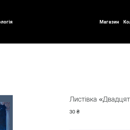
логія
Магазин
Ко
Листівка «Двадцят
30 ₴