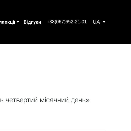
UA
+38(067)652-21-01
ллекції
Відгуки
ь четвертий місячний день»