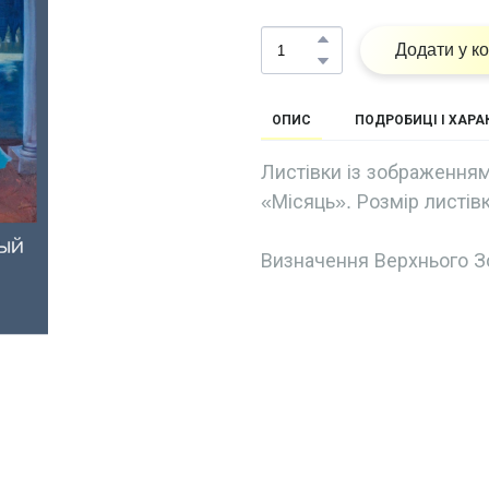
Додати у к
ОПИС
ПОДРОБИЦІ І ХАР
Листівки із зображенням
«Місяць». Розмір листівк
Визначення Верхнього З