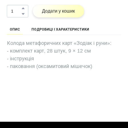
Додати у кошик
ОПИС
ПОДРОБИЦІ І ХАРАКТЕРИСТИКИ
Колода метафоричних карт «Зодіак і руни»:
- комплект карт, 28 штук, 9 × 12 см
- інструкція
- паковання (оксамитовий мішечок)