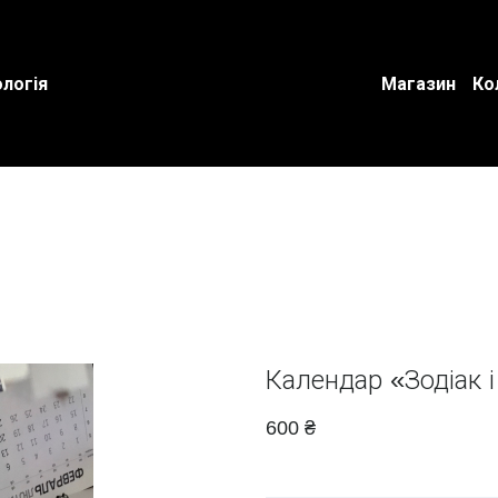
логія
Магазин
Ко
Календар «Зодіак і
600 ₴