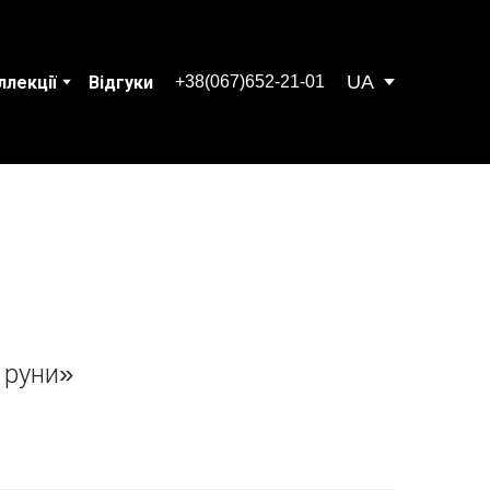
UA
+38(067)652-21-01
ллекції
Відгуки
 руни»