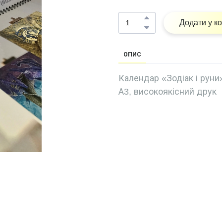
Додати у к
ОПИС
Календар «Зодіак і руни»
А3, високоякісний друк