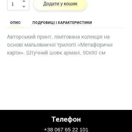
Додати у кошик
ОПИС
ПОДРОБИЦІ І ХАРАКТЕРИСТИКИ
Авторський принт, лімітована колекція на
основі мальовничої трилогії «Метафоричні
карти». Штучний шовк армані, 90х90 см
Телефон
+38 067 65 22 101