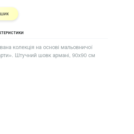
ошик
АКТЕРИСТИКИ
ована колекція на основі мальовничої
арти». Штучний шовк армані, 90х90 см