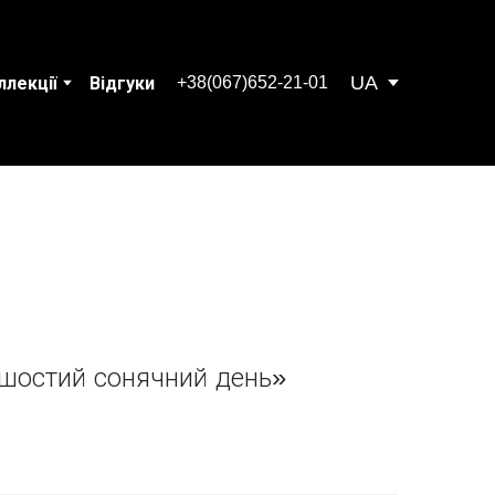
UA
+38(067)652-21-01
ллекції
Відгуки
 шостий сонячний день»