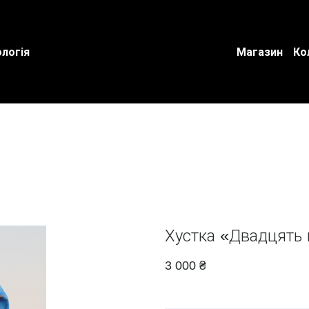
логія
Магазин
Ко
Хустка «Двадцять
3 000 ₴