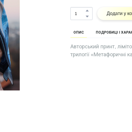
Додати у к
ОПИС
ПОДРОБИЦІ І ХАР
Авторський принт, ліміт
трилогії «Метафоричні к