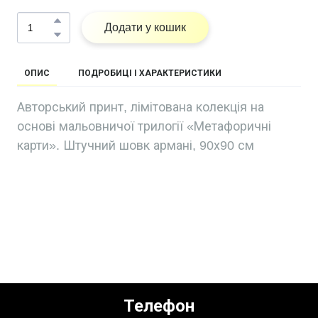
Додати у кошик
ОПИС
ПОДРОБИЦІ І ХАРАКТЕРИСТИКИ
Авторський принт, лімітована колекція на
основі мальовничої трилогії «Метафоричні
карти». Штучний шовк армані, 90х90 см
Телефон