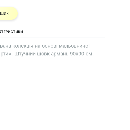
ошик
АКТЕРИСТИКИ
ована колекція на основі мальовничої
арти». Штучний шовк армані, 90х90 см.