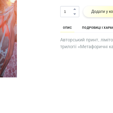
Додати у к
ОПИС
ПОДРОБИЦІ І ХАР
Авторський принт, ліміт
трилогії «Метафоричні к