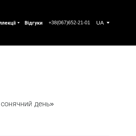
UA
+38(067)652-21-01
ллекції
Відгуки
 сонячний день»