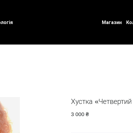
логія
Магазин
Ко
Хустка «Четвертий
3 000 ₴