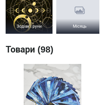
Зодіак і руни
Місяць
Товари (98)