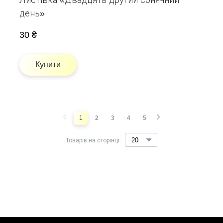
Листівка «Двадцять другий сонячний
день»
30 ₴
Купити
1
2
3
4
5
Товарів на сторінці: